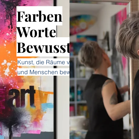
Farben
Worte
Bewusstsein
Kunst, die Räume verändert
und Menschen bewegt.