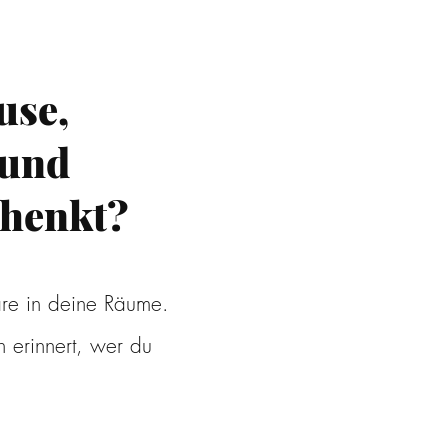
use,
 und
henkt?
äre in deine Räume.
 erinnert, wer du