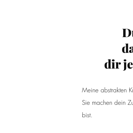
D
da
dir 
Meine abstrakten K
Sie machen dein Zu
bist.