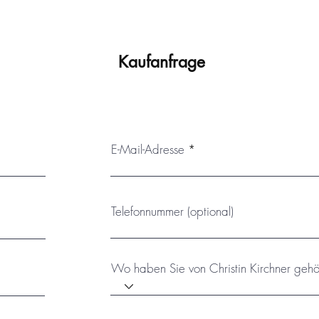
stwerk ist mit einem Schutzlack versehen, der vor Staub und vor
Sonneneinstrahlung und/oder extremen Temperaturschwankunge
Versand mit einem passenden, montierten Schattenfugenrahmen
Kaufanfrage
E-Mail-Adresse
Telefonnummer (optional)
Wo haben Sie von Christin Kirchner gehö