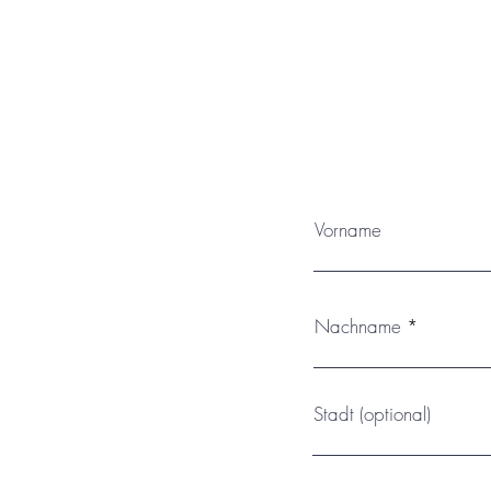
sofort aufgehängt werden. Das Kun
dennoch nicht der permanenten 
kann der 
Vorname
Nachname
Stadt (optional)