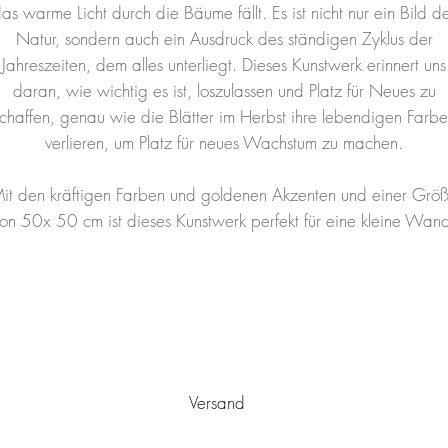
as warme Licht durch die Bäume fällt. Es ist nicht nur ein Bild d
Natur, sondern auch ein Ausdruck des ständigen Zyklus der
Jahreszeiten, dem alles unterliegt. Dieses Kunstwerk erinnert uns
daran, wie wichtig es ist, loszulassen und Platz für Neues zu
chaffen, genau wie die Blätter im Herbst ihre lebendigen Farb
verlieren, um Platz für neues Wachstum zu machen.
it den kräftigen Farben und goldenen Akzenten und einer Grö
on 50x 50 cm ist dieses Kunstwerk perfekt für eine kleine Wan
Versand
utschlands von Ulm aus
versandkostenfrei
verschickt. Es wird sic