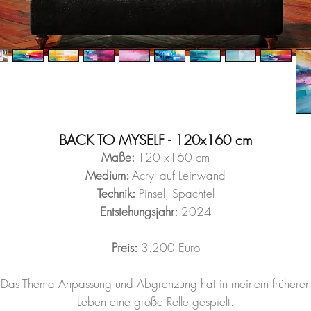
BACK TO MYSELF - 120x160 cm
Maße:
120 x160 cm
Medium:
Acryl auf Leinwand
Technik:
Pinsel, Spachtel
Entstehungsjahr:
2024
Preis:
3.200 Euro
Das Thema Anpassung und Abgrenzung hat in meinem früheren
Leben eine große Rolle gespielt.