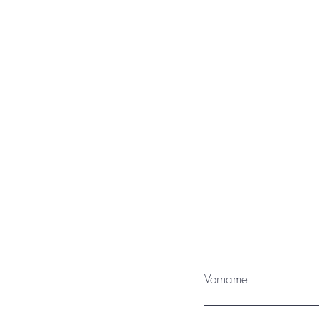
Das Kunstwerk wird von Ulm aus ve
ist mit einem Schutzlack ver
Sonneneinstrahlung und/oder 
Vorname