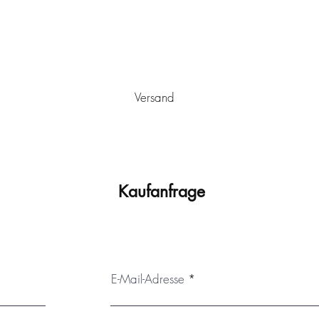
Versand
rschickt. Es wird sicher verpackt und kann nach Ankunft sofor
sehen, der vor Staub und vor dem Verblassen schützt. Es sollte 
extremen Temperaturschwankungen ausgesetzt werden. Auf Wuns
passenden, montierten Schattenfugenrahmen erfolgen.
Kaufanfrage
E-Mail-Adresse