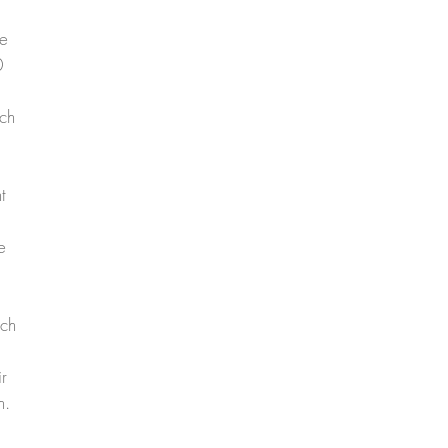
e
0
ich
t
e
rch
r
n.