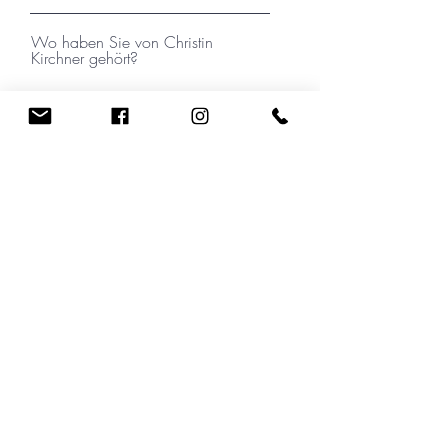
Wo haben Sie von Christin
Kirchner gehört?
Ihre Nachricht
Ich habe die Datenschutzerklärung zur
Kenntnis genommen.
Absenden