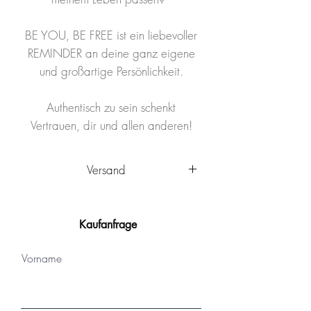
BE YOU, BE FREE ist ein liebevoller
REMINDER an deine ganz eigene
und großartige Persönlichkeit.
Authentisch zu sein schenkt
Vertrauen, dir und allen anderen!
Versand
Das Kunstwerk wird innerhalb
Deutschlands von Ulm aus
Kaufanfrage
versandkostenfrei
verschickt. Es
wird sicher verpackt und kann nach
Vorname
Ankunft sofort aufgehängt werden.
Das Kunstwerk ist mit einem
Schutzlack versehen, der vor Staub