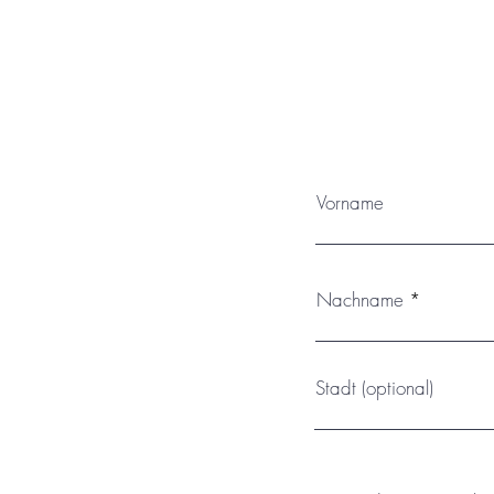
dennoch nicht der permanenten 
kann der 
Vorname
Nachname
Stadt (optional)