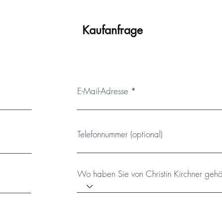
Sonneneinstrahlung und/oder extremen Temperaturschwankunge
Versand mit einem passenden, montierten Schattenfugenrahmen
Kaufanfrage
E-Mail-Adresse
Telefonnummer (optional)
Wo haben Sie von Christin Kirchner gehö