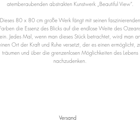
atemberaubenden abstrakten Kunstwerk „Beautiful View“.
Dieses 80 x 80 cm große Werk fängt mit seinen faszinierende
Farben die Essenz des Blicks auf die endlose Weite des Ozean
ein. Jedes Mal, wenn man dieses Stück betrachtet, wird man a
einen Ort der Kraft und Ruhe versetzt, der es einen ermöglicht, z
träumen und über die grenzenlosen Möglichkeiten des Lebens
nachzudenken.
Versand
utschlands von Ulm aus
versandkostenfrei
verschickt. Es wird sic
stwerk ist mit einem Schutzlack versehen, der vor Staub und vor