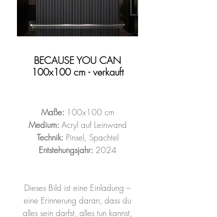
BECAUSE YOU CAN
100x100 cm - verkauft
Maße:
100x100 cm
Medium:
Acryl auf Leinwand
Technik:
Pinsel, Spachtel
Entstehungsjahr:
2024
Dieses Bild ist eine Einladung –
eine Erinnerung daran, dass du
alles sein darfst, alles tun kannst,