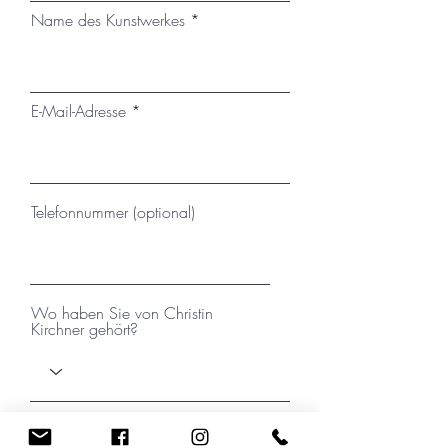
kann der Versand mit einem
Name des Kunstwerkes
passenden, montierten
Schattenfugenrahmen erfolgen.
E-Mail-Adresse
Telefonnummer (optional)
Wo haben Sie von Christin
Kirchner gehört?
Ihre Nachricht