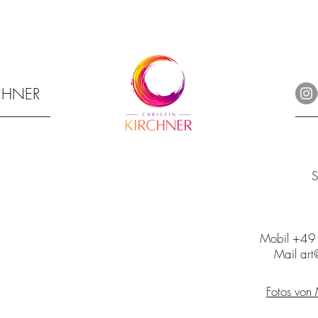
RCHNER
S
Mobil +4
Mail art@
Fotos von