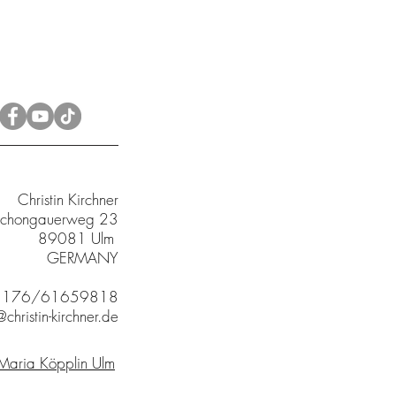
Christin Kirchner
chongauerweg 23
89081 Ulm
GERMANY
9 176/61659818
christin-kirchner.de
 Maria Köpplin Ulm