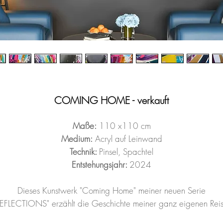
COMING HOME - verkauft
Maße:
110 x110 cm
Medium:
Acryl auf Leinwand
Technik:
Pinsel, Spachtel
Entstehungsjahr:
2024
Dieses Kunstwerk "Coming Home" meiner neuen Serie
REFLECTIONS" erzählt die Geschichte meiner ganz eigenen Reis