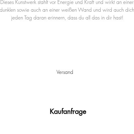
Dieses Kunstwerk stahlt vor Energie und Kraft und wirkt an einer
dunklen sowie auch an einer weißen Wand und wird auch dic
jeden Tag daran erinnern, dass du all das in dir hast!
Versand
utschlands von Ulm aus
versandkostenfrei
verschickt. Es wird sic
stwerk ist mit einem Schutzlack versehen, der vor Staub und vor
Sonneneinstrahlung und/oder extremen Temperaturschwankunge
Versand mit einem passenden, montierten Schattenfugenrahmen
Kaufanfrage