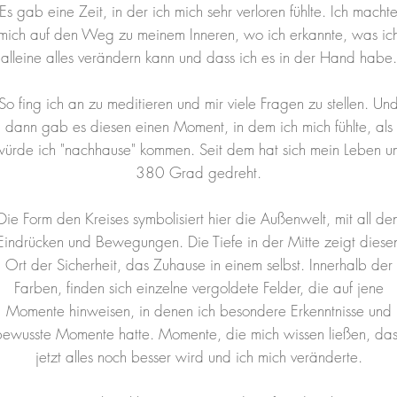
Es gab eine Zeit, in der ich mich sehr verloren fühlte. Ich macht
mich auf den Weg zu meinem Inneren, wo ich erkannte, was ic
alleine alles verändern kann und dass ich es in der Hand habe.
So fing ich an zu meditieren und mir viele Fragen zu stellen. Un
dann gab es diesen einen Moment, in dem ich mich fühlte, als
würde ich "nachhause" kommen. Seit dem hat sich mein Leben u
380 Grad gedreht.
Die Form den Kreises symbolisiert hier die Außenwelt, mit all de
Eindrücken und Bewegungen. Die Tiefe in der Mitte zeigt diese
Ort der Sicherheit, das Zuhause in einem selbst. Innerhalb der
Farben, finden sich einzelne vergoldete Felder, die auf jene
Momente hinweisen, in denen ich besondere Erkenntnisse und
bewusste Momente hatte. Momente, die mich wissen ließen, das
jetzt alles noch besser wird und ich mich veränderte.