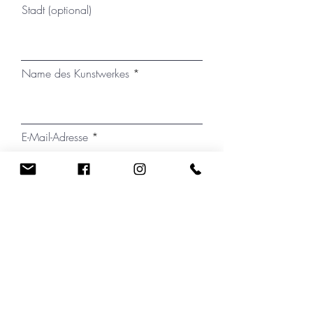
Stadt (optional)
Temperaturschwankungen
ausgesetzt werden. Auf Wunsch
kann der Versand mit einem
passenden, montierten
Name des Kunstwerkes
Schattenfugenrahmen erfolgen.
E-Mail-Adresse
Telefonnummer (optional)
Wo haben Sie von Christin
Kirchner gehört?