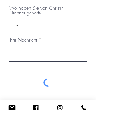
Wo haben Sie von Christin
Kirchner gehört?
Ihre Nachricht
Ich habe die Datenschutzerklärung zur
Kenntnis genommen.
Absenden