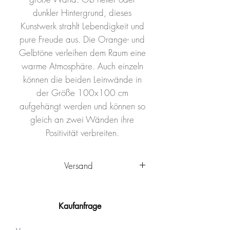
dunkler Hintergrund, dieses
Kunstwerk strahlt Lebendigkeit und
pure Freude aus. Die Orange- und
Gelbtöne verleihen dem Raum eine
warme Atmosphäre. Auch einzeln
können die beiden Leinwände in
der Größe 100x100 cm
aufgehängt werden und können so
gleich an zwei Wänden ihre
Positivität verbreiten.
Versand
Das Kunstwerk wird innerhalb
Deutschlands von Ulm aus
Kaufanfrage
versandkostenfrei
verschickt. Es
wird sicher verpackt und kann nach