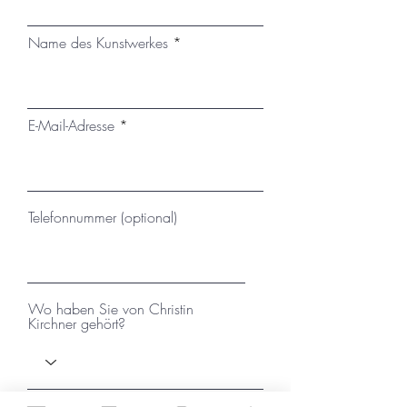
kann der Versand mit einem
passenden, montierten
Name des Kunstwerkes
Schattenfugenrahmen erfolgen.
E-Mail-Adresse
Telefonnummer (optional)
Wo haben Sie von Christin
Kirchner gehört?
Ihre Nachricht