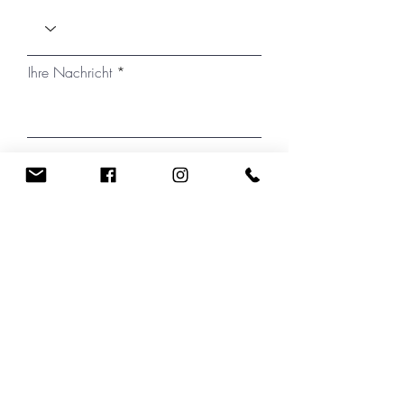
Ihre Nachricht
Ich habe die Datenschutzerklärung zur
Kenntnis genommen.
Absenden