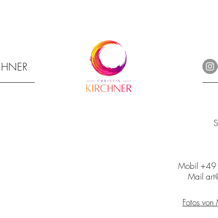
RCHNER
S
Mobil +4
Mail art@
Fotos von