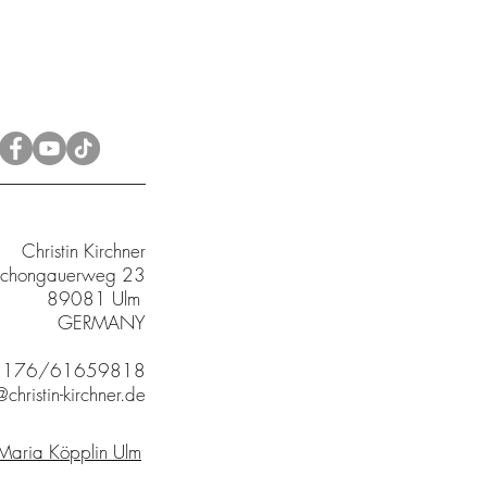
Christin Kirchner
chongauerweg 23
89081 Ulm
GERMANY
9 176/61659818
christin-kirchner.de
 Maria Köpplin Ulm