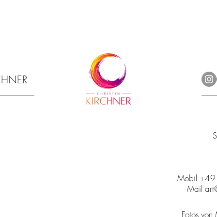
RCHNER
S
Mobil +4
Mail art@
Fotos von