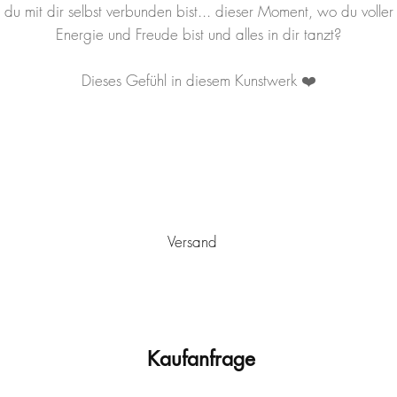
du mit dir selbst verbunden bist... dieser Moment, wo du voller
Energie und Freude bist und alles in dir tanzt?
Dieses Gefühl in diesem Kunstwerk ❤️
Versand
utschlands von Ulm aus
versandkostenfrei
verschickt. Es wird sic
stwerk ist mit einem Schutzlack versehen, der vor Staub und vor
Sonneneinstrahlung und/oder extremen Temperaturschwankunge
Versand mit einem passenden, montierten Schattenfugenrahmen
Kaufanfrage