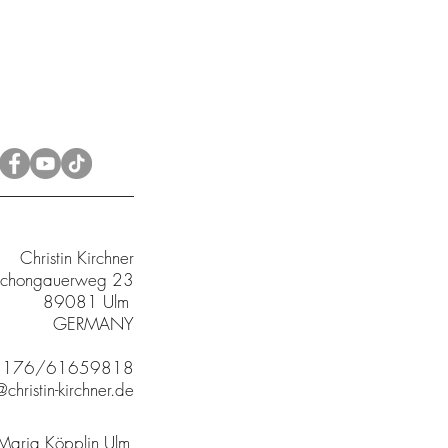
Christin Kirchner
chongauerweg 23
89081 Ulm
GERMANY
9 176/61659818
christin-kirchner.de
 Maria Köpplin Ulm