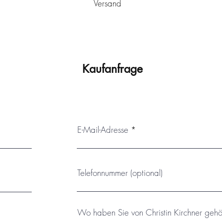
Versand
schlands von Ulm aus verschickt. Es wird sicher verpackt und k
em Schutzlack versehen, der vor Staub und vor dem Verblassen sc
 und/oder extremen Temperaturschwankungen ausgesetzt werd
mit einem passenden, montierten Schattenfugenrahmen erfolgen
Kaufanfrage
E-Mail-Adresse
Telefonnummer (optional)
Wo haben Sie von Christin Kirchner gehö