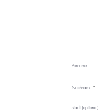
Das Kunstwerk wird innerhalb Deut
werden. Das Kunstwerk ist mit ein
permanenten Sonneneinstrahlung
Vorname
Nachname
Stadt (optional)