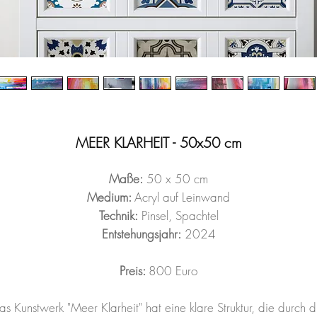
MEER KLARHEIT - 50x50 cm
Maße:
50 x 50 cm
Medium:
Acryl auf Leinwand
Technik:
Pinsel, Spachtel
Entstehungsjahr:
2024
Preis:
800 Euro
as Kunstwerk "Meer Klarheit" hat eine klare Struktur, die durch d