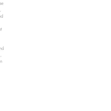
se
,
nd
t
und
,
en