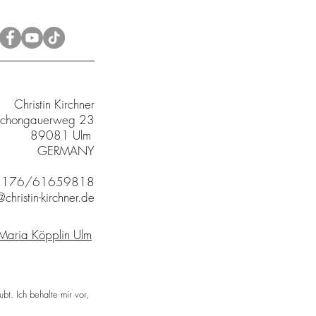
Christin Kirchner
chongauerweg 23
89081 Ulm
GERMANY
9 176/61659818
christin-kirchner.de
 Maria Köpplin Ulm
ubt. Ich behalte mir vor,