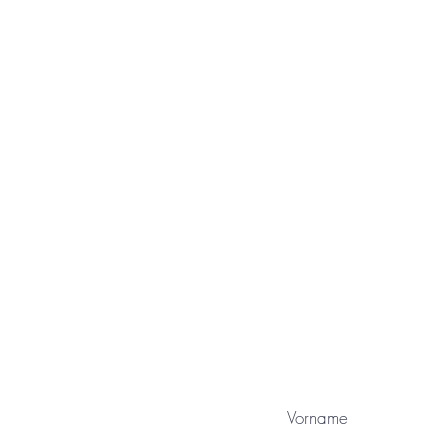
Das Kunstwerk wird innerhalb De
sofort aufgehängt werden. Das Kun
dennoch nicht der permanenten 
kann der 
Vorname