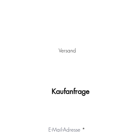
Versand
utschlands von Ulm aus
versandkostenfrei
verschickt. Es wird sic
stwerk ist mit einem Schutzlack versehen, der vor Staub und vor
Sonneneinstrahlung und/oder extremen Temperaturschwankunge
Versand mit einem passenden, montierten Schattenfugenrahmen
Kaufanfrage
E-Mail-Adresse