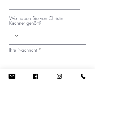
Wo haben Sie von Christin
Kirchner gehört?
Ihre Nachricht
Ich habe die Datenschutzerklärung zur
Kenntnis genommen.