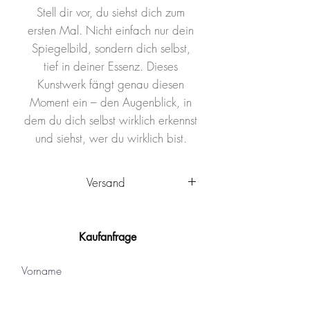
Stell dir vor, du siehst dich zum
ersten Mal. Nicht einfach nur dein
Spiegelbild, sondern dich selbst,
tief in deiner Essenz. Dieses
Kunstwerk fängt genau diesen
Moment ein – den Augenblick, in
dem du dich selbst wirklich erkennst
und siehst, wer du wirklich bist.
Versand
Das Kunstwerk wird innerhalb
Deutschlands von Ulm aus
Kaufanfrage
versandkostenfrei
verschickt. Es
wird sicher verpackt und kann nach
Vorname
Ankunft sofort aufgehängt werden.
Das Kunstwerk ist mit einem