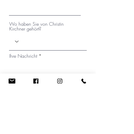
Wo haben Sie von Christin
Kirchner gehört?
Ihre Nachricht
Ich habe die Datenschutzerklärung zur
Kenntnis genommen.