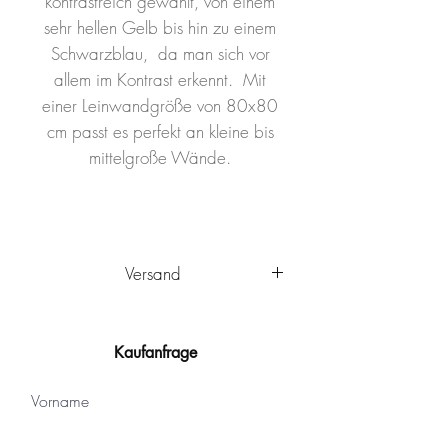
kontrastreich gewählt, von einem
sehr hellen Gelb bis hin zu einem
Schwarzblau, da man sich vor
allem im Kontrast erkennt. Mit
einer Leinwandgröße von 80x80
cm passt es perfekt an kleine bis
mittelgroße Wände.
Versand
Das Kunstwerk wird innerhalb
Deutschlands von Ulm aus
Kaufanfrage
versandkostenfrei
verschickt. Es
wird sicher verpackt und kann nach
Vorname
Ankunft sofort aufgehängt werden.
Das Kunstwerk ist mit einem