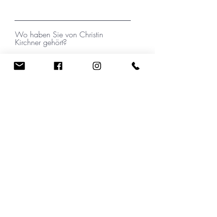
Wo haben Sie von Christin
Kirchner gehört?
Ihre Nachricht
Ich habe die Datenschutzerklärung zur
Kenntnis genommen.