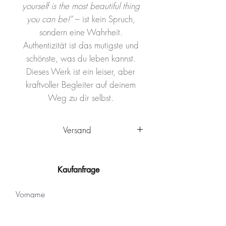
yourself is the most beautiful thing
you can be!"
– ist kein Spruch,
sondern eine Wahrheit.
Authentizität ist das mutigste und
schönste, was du leben kannst.
Dieses Werk ist ein leiser, aber
kraftvoller Begleiter auf deinem
Weg zu dir selbst.
Versand
Das Kunstwerk wird innerhalb
Deutschlands von Ulm aus
Kaufanfrage
versandkostenfrei
verschickt. Es
wird sicher verpackt und kann nach
Vorname
Ankunft sofort aufgehängt werden.
Das Kunstwerk ist mit einem
Schutzlack versehen, der vor Staub