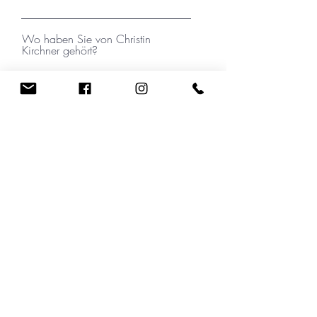
Wo haben Sie von Christin
Kirchner gehört?
Ihre Nachricht
Ich habe die Datenschutzerklärung zur
Kenntnis genommen.
Absenden