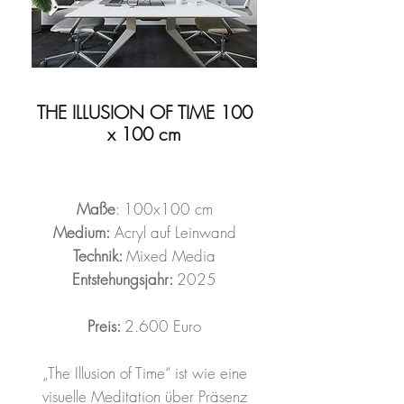
THE ILLUSION OF TIME 100
x 100 cm
Maße
: 100x100 cm
Medium:
Acryl auf Leinwand
Technik:
Mixed Media
Entstehungsjahr:
2025
Preis:
2.600 Euro
„The Illusion of Time“ ist wie eine
visuelle Meditation über Präsenz