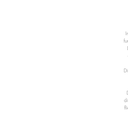
I
fu
Di
di
f