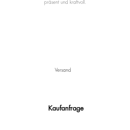
präsent und kraftvoll.
Versand
utschlands von Ulm aus
versandkostenfrei
verschickt. Es wird sic
stwerk ist mit einem Schutzlack versehen, der vor Staub und vor
Sonneneinstrahlung und/oder extremen Temperaturschwankunge
Versand mit einem passenden, montierten Schattenfugenrahmen
Kaufanfrage