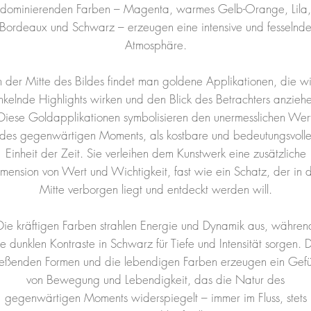
dominierenden Farben – Magenta, warmes Gelb-Orange, Lila,
Bordeaux und Schwarz – erzeugen eine intensive und fesselnd
Atmosphäre.
n der Mitte des Bildes findet man goldene Applikationen, die w
nkelnde Highlights wirken und den Blick des Betrachters anzieh
Diese Goldapplikationen symbolisieren den unermesslichen Wer
des gegenwärtigen Moments, als kostbare und bedeutungsvoll
Einheit der Zeit. Sie verleihen dem Kunstwerk eine zusätzliche
mension von Wert und Wichtigkeit, fast wie ein Schatz, der in 
Mitte verborgen liegt und entdeckt werden will.
Die kräftigen Farben strahlen Energie und Dynamik aus, währen
e dunklen Kontraste in Schwarz für Tiefe und Intensität sorgen. 
ließenden Formen und die lebendigen Farben erzeugen ein Gefü
von Bewegung und Lebendigkeit, das die Natur des
gegenwärtigen Moments widerspiegelt – immer im Fluss, stets