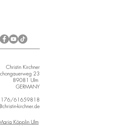
Christin Kirchner
chongauerweg 23
89081 Ulm
GERMANY
9 176/61659818
christin-kirchner.de
 Maria Köpplin Ulm