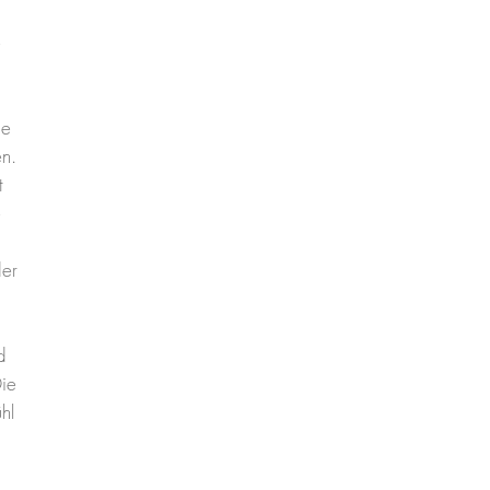
e
ie
en.
t
e
der
d
Die
hl