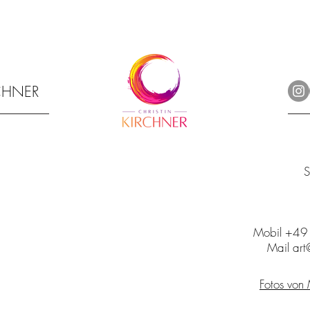
RCHNER
S
Mobil +4
Mail art@
Fotos von