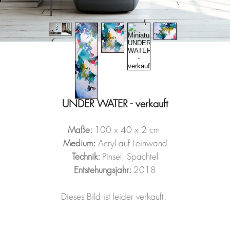
UNDER WATER - verkauft
Maße:
100 x 40 x 2 cm
Medium:
Acryl auf Leinwand
Technik:
Pinsel, Spachtel
Entstehungsjahr:
2018
Dieses Bild ist leider verkauft.