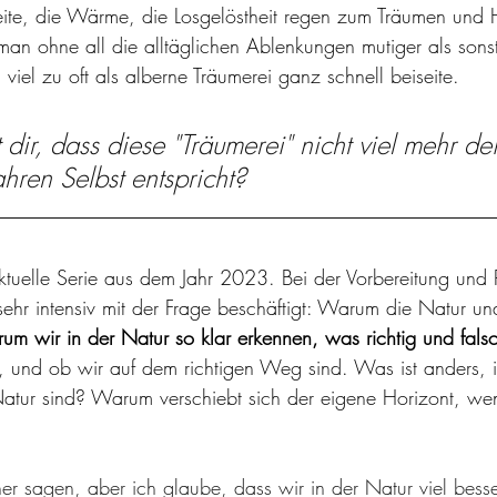
te, die Wärme, die Losgelöstheit regen zum Träumen und H
man ohne all die alltäglichen Ablenkungen mutiger als sonst
viel zu oft als alberne Träumerei ganz schnell beiseite. 
dir, dass diese "Träumerei" nicht viel mehr d
ahren Selbst entspricht?
aktuelle Serie aus dem Jahr 2023. Bei der Vorbereitung und R
sehr intensiv mit der Frage beschäftigt: Warum die Natur un
m wir in der Natur so klar erkennen, was richtig und falsch
, und ob wir auf dem richtigen Weg sind. Was ist anders, in
 Natur sind? Warum verschiebt sich der eigene Horizont, we
her sagen, aber ich glaube, dass wir in der Natur viel bess