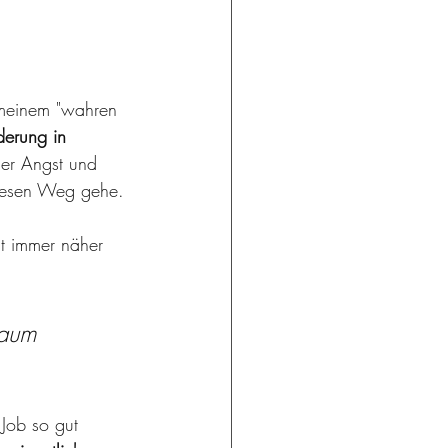
meinem "wahren 
derung in 
er Angst und 
diesen Weg gehe. 
t immer näher 
Baum 
 
Job so gut 