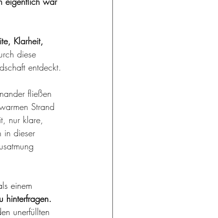
h eigentlich war 
e, Klarheit, 
urch diese 
dschaft entdeckt. 
nander fließen 
 warmen Strand 
, nur klare, 
 in dieser 
Ausatmung 
.
ls einem 
 hinterfragen. 
en unerfüllten 