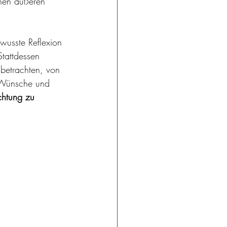
hen äußeren 
wusste Reflexion 
tattdessen 
 betrachten, von 
e Wünsche und 
ichtung zu 