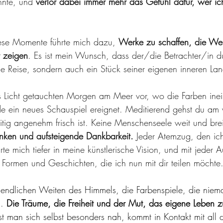
nte, und 
verlor dabei immer mehr das Gefühl dafür, wer ic
ese Momente führte mich dazu, 
Werke zu schaffen, die Weit
t zeigen
. Es ist mein Wunsch, dass der/die Betrachter/in d
e Reise, sondern auch ein Stück seiner eigenen inneren Lan
tes Licht getauchten Morgen am Meer vor, wo die Farben inei
e ein neues Schauspiel ereignet. Meditierend gehst du am
itig angenehm frisch ist. Keine Menschenseele weit und breit
nken und aufsteigende Dankbarkeit.
 Jeder Atemzug, den ich
te mich tiefer in meine künstlerische Vision, und mit jeder 
 Formen und Geschichten, die ich nun mit dir teilen möchte
ndlichen Weiten des Himmels, die Farbenspiele, die niema
. 
Die Träume, die Freiheit und der Mut, das eigene Leben zu
 man sich selbst besonders nah, kommt in Kontakt mit all d