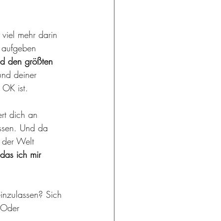
 viel mehr darin 
t aufgeben 
nd den größten 
und deiner 
OK ist. 
ert dich an 
ussen. Und da 
 der Welt 
das ich mir 
einzulassen? Sich 
 Oder 