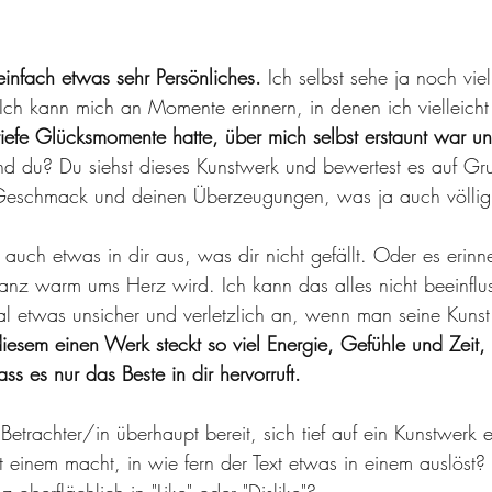
einfach etwas sehr Persönliches. 
Ich selbst sehe ja noch viel
Ich kann mich an Momente erinnern, in denen ich vielleich
tiefe Glücksmomente hatte, über mich selbst erstaunt war u
d du? Du siehst dieses Kunstwerk und bewertest es auf Gr
schmack und deinen Überzeugungen, was ja auch völlig 
r auch etwas in dir aus, was dir nicht gefällt. Oder es erinn
anz warm ums Herz wird. Ich kann das alles nicht beeinfl
al etwas unsicher und verletzlich an, wenn man seine Kunst
iesem einen Werk steckt so viel Energie, Gefühle und Zeit, 
ss es nur das Beste in dir hervorruft. 
Betrachter/in überhaupt bereit, sich tief auf ein Kunstwerk 
t einem macht, in wie fern der Text etwas in einem auslöst?