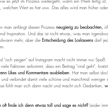
welchen Wert es hat usw. Das alles wird man früher oder 
 man anfängt diesen Prozess 
neugierig zu beobachten,
 ö
 und Inspiration. Und das ist nicht etwas, was man irgendwa
endwann mehr, aber die 
Entscheidung des Loslassens 
darf je
en.
nd "sich zeigen" auf Instagram macht nicht immer nur Spa
viele Faktoren ankommt, dass ein Beitrag "viral geht", kratz
enn Likes und Kommentare ausbleiben
. Hat man selbst doch
k und verbindet damit viele schöne und manchmal weniger 
ise fühlt man sich dann nackt und macht sich Gedanken, 
w
 oft finde ich denn etwas toll und sage es nicht? 
Leider imm