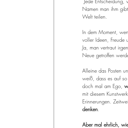
 Jede Entscheidung, wie es jetzt im Prozess weitergeht, wann ein Werk fertig ist, welchen 
Namen man ihm gibt, 
Welt teilen. 
In dem Moment, wenn
voller Ideen, Freude
Ja, man vertraut irg
Neue getroffen werd
Alleine das Posten u
weiß, dass es auf so 
doch mal am Ego, 
w
mit diesem Kunstwer
Erinnerungen. Zeitwe
denken
. 
Aber mal ehrlich, wie