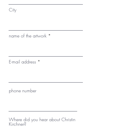
und/oder extremen
City
Temperaturschwankungen
ausgesetzt werden. Auf Wunsch
kann der Versand mit einem
passenden, montierten
name of the artwork
Schattenfugenrahmen erfolgen.
E-mail address
phone number
Where did you hear about Christin
Kirchner?