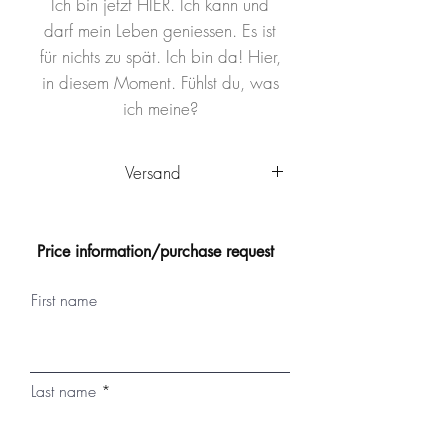
Ich bin jetzt HIER. Ich kann und
darf mein Leben geniessen. Es ist
für nichts zu spät. Ich bin da! Hier,
in diesem Moment. Fühlst du, was
ich meine?
Versand
Das Kunstwerk wird innerhalb
Deutschlands von Ulm aus
Price information/purchase request
versandkostenfrei
verschickt. Es
wird sicher verpackt und kann nach
First name
Ankunft sofort aufgehängt werden.
Das Kunstwerk ist mit einem
Schutzlack versehen, der vor Staub
und vor dem Verblassen schützt. Es
Last name
sollte dennoch nicht der
permanenten Sonneneinstrahlung