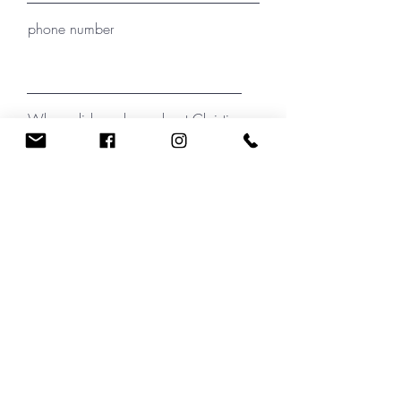
phone number
Where did you hear about Christin
Kirchner?
your message