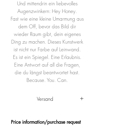
Und mittendrin ein liebevolles
Augenzwinkern: Hey Honey.
Fast wie eine kleine Umarmung aus
dem Off, bevor das Bild dir
wieder Raum gibt, dein eigenes
Ding zu machen. Dieses Kunstwerk
ist nicht nur Farbe auf Leinwand.
Es ist ein Spiegel. Eine Erlaubnis.
Eine Antwort auf all die Fragen,
die du längst beantwortet hast.
Because. You. Can.
Versand
Das Kunstwerk wird innerhalb
Deutschlands von Ulm aus
Price information/purchase request
versandkostenfrei
verschickt. Es