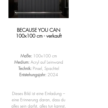
BECAUSE YOU CAN
100x100 cm - verkauft
Maße:
100x100 cm
Medium:
Acryl auf Leinwand
Technik:
Pinsel, Spachtel
Entstehungsjahr:
2024
Dieses Bild ist eine Einladung –
eine Erinnerung daran, dass du
alles sein darfst, alles tun kannst,