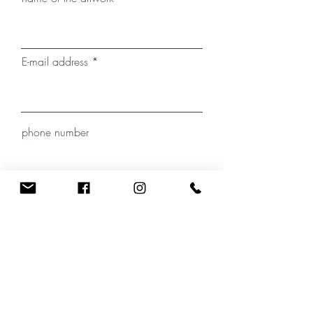
Schattenfugenrahmen erfolgen.
E-mail address
phone number
Where did you hear about Christin
Kirchner?
your message