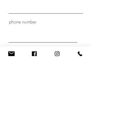
phone number
Where did you hear about Christin
Kirchner?
your message