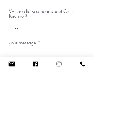
Where did you hear about Christin
Kirchner?
your message
I have read the Privacy Policy note.
Submit