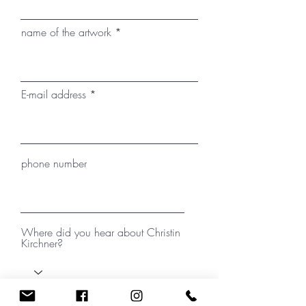
kann der Versand mit einem
passenden, montierten
name of the artwork
Schattenfugenrahmen erfolgen.
E-mail address
phone number
Where did you hear about Christin
Kirchner?
your message