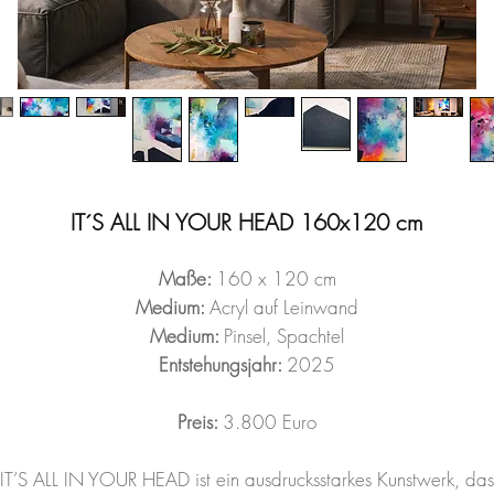
IT´S ALL IN YOUR HEAD 160x120 cm
Maße:
160 x 120 cm
Medium:
Acryl auf Leinwand
Medium:
Pinsel, Spachtel
Entstehungsjahr:
2025
Preis:
3.800 Euro
IT’S ALL IN YOUR HEAD ist ein ausdrucksstarkes Kunstwerk, das