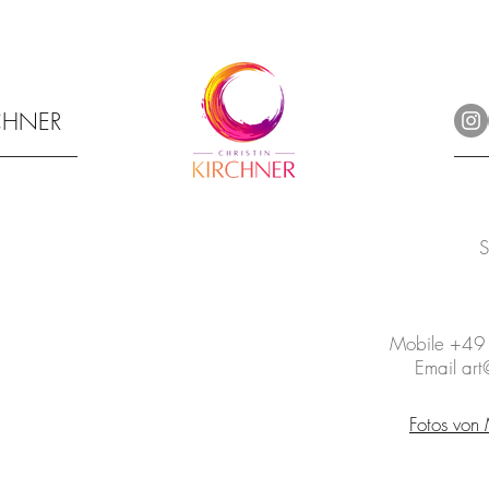
RCHNER
S
Mobile +4
Email art@
Fotos von