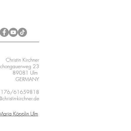
Christin Kirchner
chongauerweg 23
89081 Ulm
GERMANY
9 176/61659818
christin-kirchner.de
 Maria Köpplin Ulm