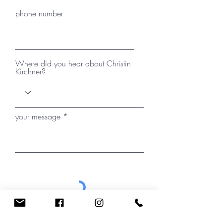
phone number
Where did you hear about Christin
Kirchner?
your message