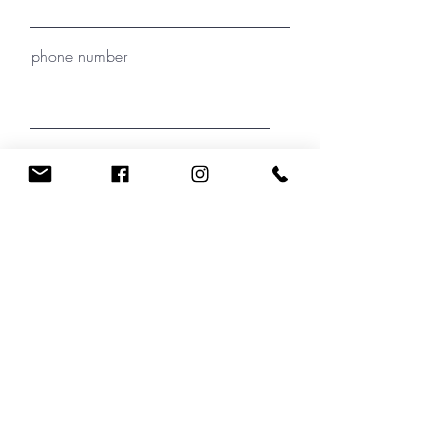
phone number
Where did you hear about Christin
Kirchner?
your message