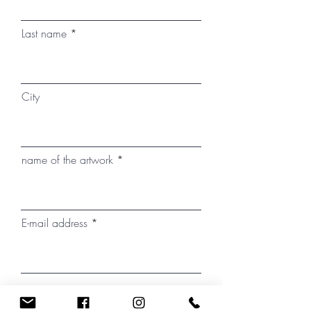
Last name
City
name of the artwork
E-mail address
phone number