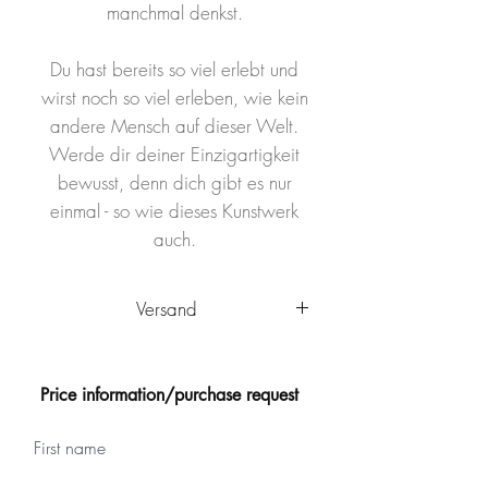
manchmal denkst.
Du hast bereits so viel erlebt und
wirst noch so viel erleben, wie kein
andere Mensch auf dieser Welt.
Werde dir deiner Einzigartigkeit
bewusst, denn dich gibt es nur
einmal - so wie dieses Kunstwerk
auch.
Versand
Das Kunstwerk wird innerhalb
Deutschlands von Ulm aus
Price information/purchase request
versandkostenfrei
verschickt. Es
wird sicher verpackt und kann nach
First name
Ankunft sofort aufgehängt werden.
Das Kunstwerk ist mit einem