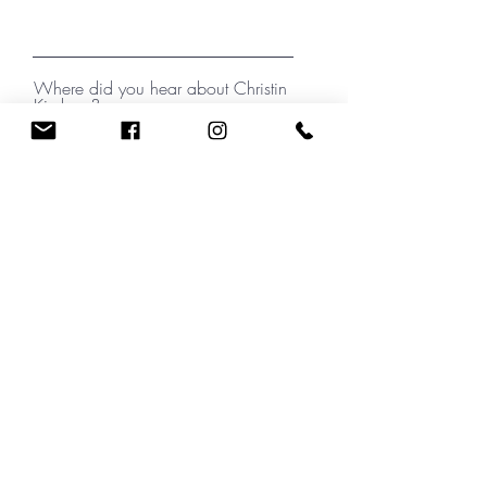
Where did you hear about Christin
Kirchner?
your message
I have read the Privacy Policy note.