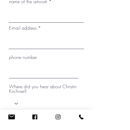
name of the artwork
E-mail address
phone number
Where did you hear about Christin
Kirchner?
your message