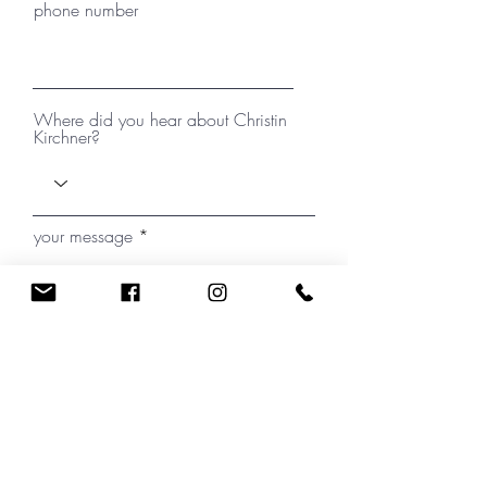
phone number
Where did you hear about Christin
Kirchner?
your message
I have read the Privacy Policy note.