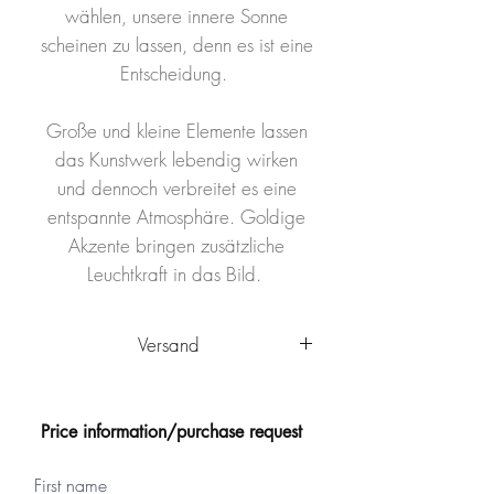
wählen, unsere innere Sonne
scheinen zu lassen, denn es ist eine
Entscheidung.
Große und kleine Elemente lassen
das Kunstwerk lebendig wirken
und dennoch verbreitet es eine
entspannte Atmosphäre. Goldige
Akzente bringen zusätzliche
Leuchtkraft in das Bild.
Versand
Das Kunstwerk wird innerhalb
Deutschlands von Ulm aus
Price information/purchase request
versandkostenfrei
verschickt. Es
wird sicher verpackt und kann nach
First name